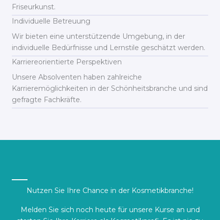
Friseurkunst.
Individuelle Betreuung
Wir bieten eine unterstützende Umgebung, in der
individuelle Bedürfnisse und Lernstile geschätzt werden.
Karriereorientierte Perspektiven
Unsere Absolventen haben zahlreiche
Karrieremöglichkeiten in der Schönheitsbranche und sind
gefragte Fachkräfte.
Nutzen Sie Ihre Chance in der Kosmetikbranche!
Melden Sie sich noch heute für unsere Kurse an und